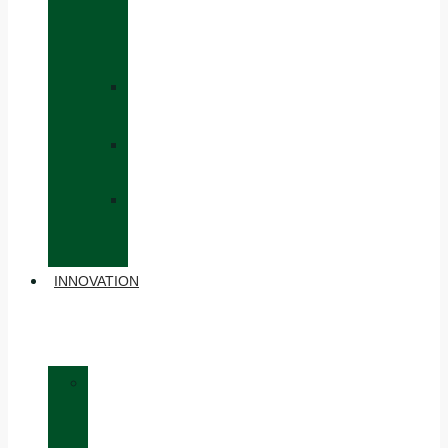
CAPS
AND
HATS
»
GLOVES
»
BACKPACKS
»
OTHER
ACCESSORIES
INNOVATION
»
MATERIALS