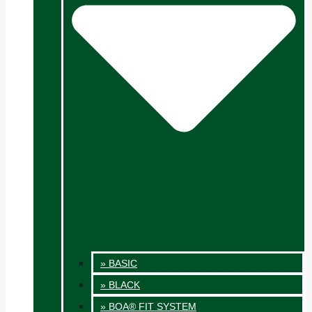
» BASIC
» BLACK
» BOA® FIT SYSTEM