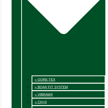
» GORE-TEX
» BOA® FIT SYSTEM
» VIBRAM®
» CH+®