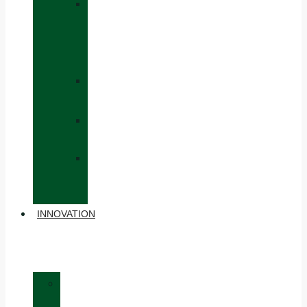
»
CAPS
AND
HATS
»
GLOVES
»
BACKPACKS
»
OTHER
ACCESSORIES
INNOVATION
»
MATERIALS