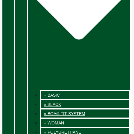
» BASIC
» BLACK
» BOA® FIT SYSTEM
» WOMAN
» POLYURETHANE