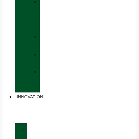
»
CAPS
AND
HATS
»
GLOVES
»
BACKPACKS
»
OTHER
ACCESSORIES
INNOVATION
»
MATERIALS