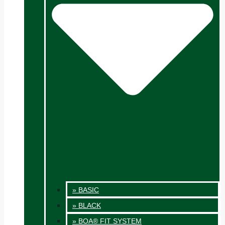
» BASIC
» BLACK
» BOA® FIT SYSTEM