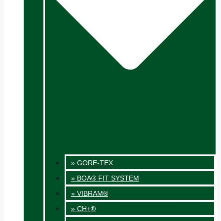
» GORE-TEX
» BOA® FIT SYSTEM
» VIBRAM®
» CH+®