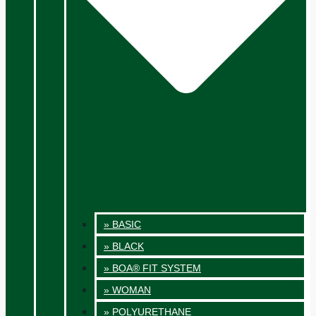
» BASIC
» BLACK
» BOA® FIT SYSTEM
» WOMAN
» POLYURETHANE