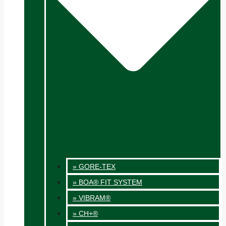
» GORE-TEX
» BOA® FIT SYSTEM
» VIBRAM®
» CH+®