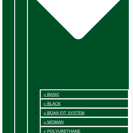
» BASIC
» BLACK
» BOA® FIT SYSTEM
» WOMAN
» POLYURETHANE