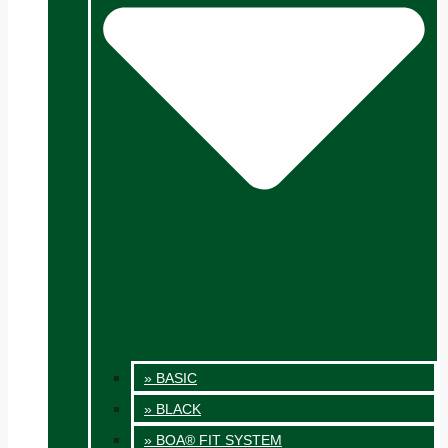
» BASIC
» BLACK
» BOA® FIT SYSTEM