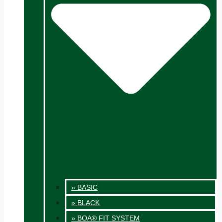
» BASIC
» BLACK
» BOA® FIT SYSTEM