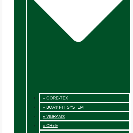
» GORE-TEX
» BOA® FIT SYSTEM
» VIBRAM®
» CH+®