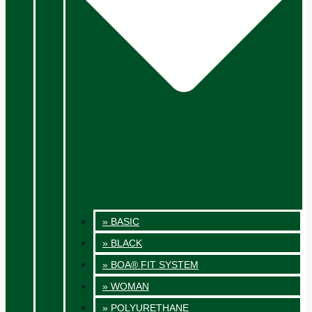
» BASIC
» BLACK
» BOA® FIT SYSTEM
» WOMAN
» POLYURETHANE