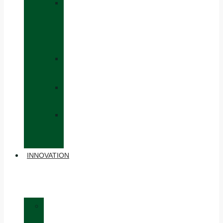
»
CAPS
AND
HATS
»
GLOVES
»
BACKPACKS
»
OTHER
ACCESSORIES
INNOVATION
»
MATERIALS