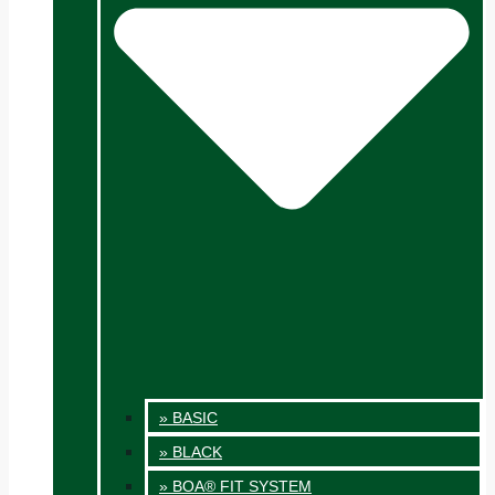
» BASIC
» BLACK
» BOA® FIT SYSTEM