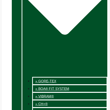
» GORE-TEX
» BOA® FIT SYSTEM
» VIBRAM®
» CH+®