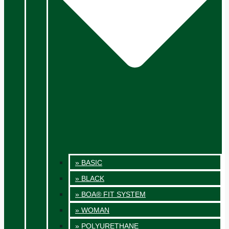
» BASIC
» BLACK
» BOA® FIT SYSTEM
» WOMAN
» POLYURETHANE