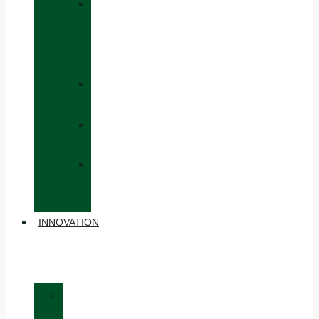
»
CAPS
AND
HATS
»
GLOVES
»
BACKPACKS
»
OTHER
ACCESSORIES
INNOVATION
»
MATERIALS