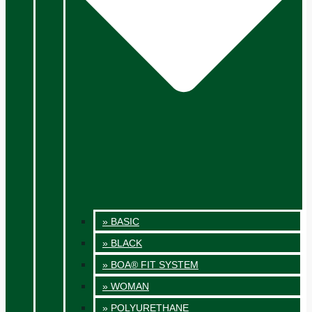
» BASIC
» BLACK
» BOA® FIT SYSTEM
» WOMAN
» POLYURETHANE