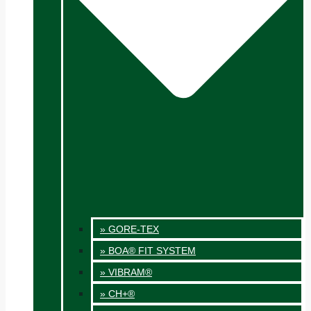
» GORE-TEX
» BOA® FIT SYSTEM
» VIBRAM®
» CH+®