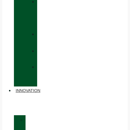
»
CAPS
AND
HATS
»
GLOVES
»
BACKPACKS
»
OTHER
ACCESSORIES
INNOVATION
»
MATERIALS