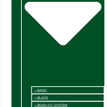
» BASIC
» BLACK
» BOA® FIT SYSTEM