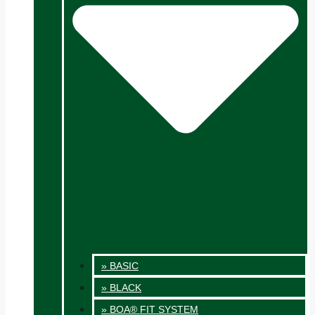
» BASIC
» BLACK
» BOA® FIT SYSTEM