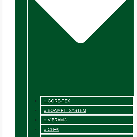
» GORE-TEX
» BOA® FIT SYSTEM
» VIBRAM®
» CH+®