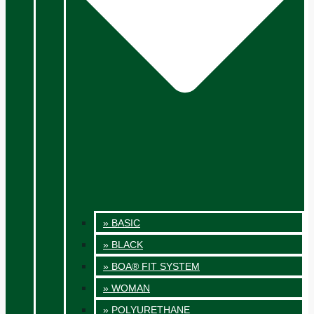
» BASIC
» BLACK
» BOA® FIT SYSTEM
» WOMAN
» POLYURETHANE