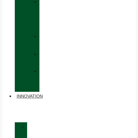
»
CAPS
AND
HATS
»
GLOVES
»
BACKPACKS
»
OTHER
ACCESSORIES
INNOVATION
»
MATERIALS