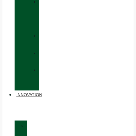
»
CAPS
AND
HATS
»
GLOVES
»
BACKPACKS
»
OTHER
ACCESSORIES
INNOVATION
»
MATERIALS