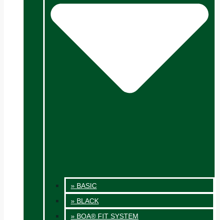
» BASIC
» BLACK
» BOA® FIT SYSTEM