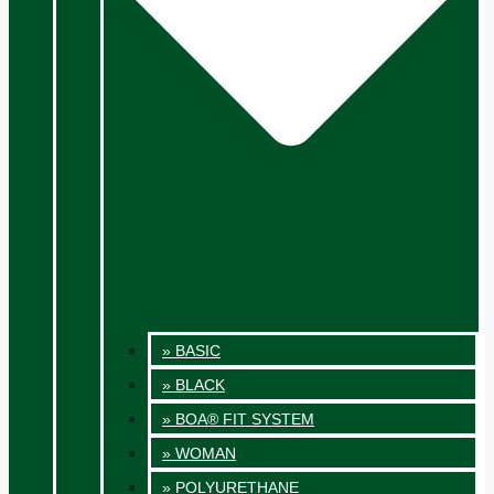
» BASIC
» BLACK
» BOA® FIT SYSTEM
» WOMAN
» POLYURETHANE