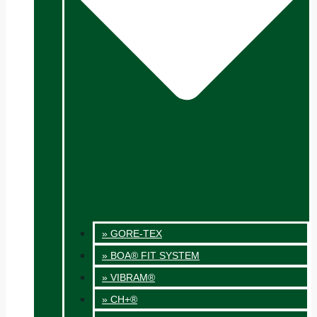
» GORE-TEX
» BOA® FIT SYSTEM
» VIBRAM®
» CH+®