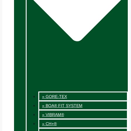
» GORE-TEX
» BOA® FIT SYSTEM
» VIBRAM®
» CH+®