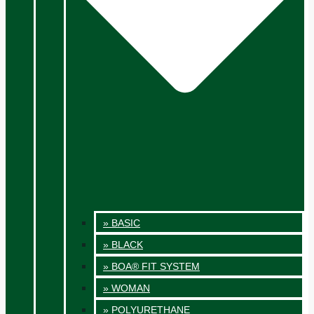
» BASIC
» BLACK
» BOA® FIT SYSTEM
» WOMAN
» POLYURETHANE