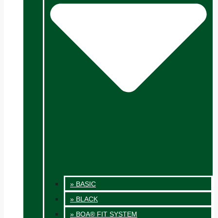
» BASIC
» BLACK
» BOA® FIT SYSTEM