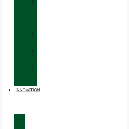
»
CAPS
AND
HATS
»
GLOVES
»
BACKPACKS
»
OTHER
ACCESSORIES
INNOVATION
»
MATERIALS