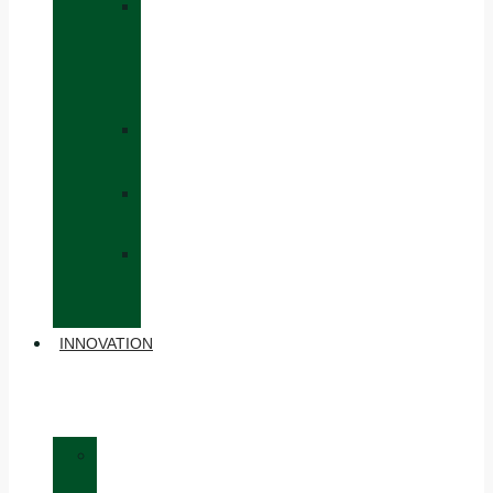
»
CAPS
AND
HATS
»
GLOVES
»
BACKPACKS
»
OTHER
ACCESSORIES
INNOVATION
»
MATERIALS