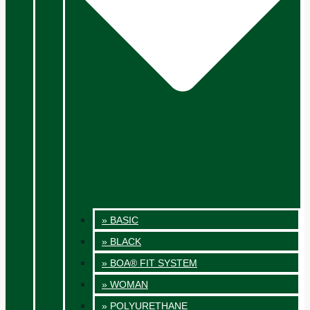
» BASIC
» BLACK
» BOA® FIT SYSTEM
» WOMAN
» POLYURETHANE