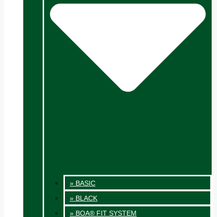
» BASIC
» BLACK
» BOA® FIT SYSTEM