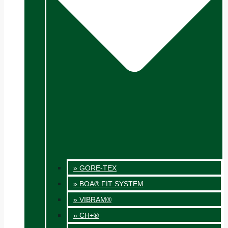
» GORE-TEX
» BOA® FIT SYSTEM
» VIBRAM®
» CH+®