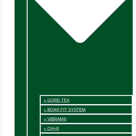
» GORE-TEX
» BOA® FIT SYSTEM
» VIBRAM®
» CH+®