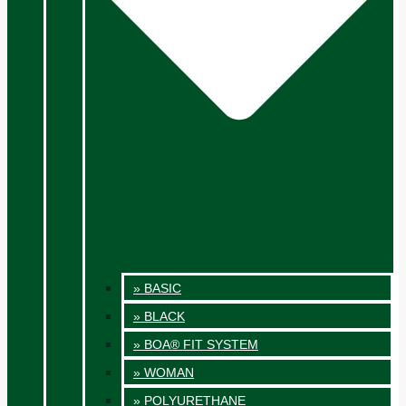
» BASIC
» BLACK
» BOA® FIT SYSTEM
» WOMAN
» POLYURETHANE