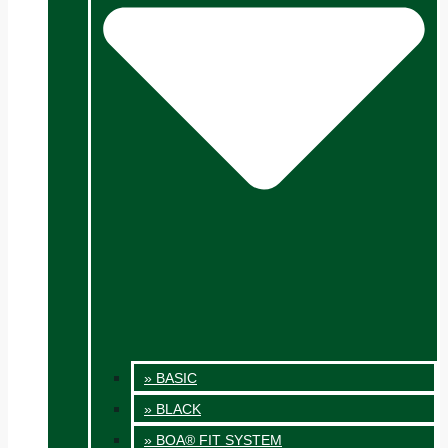
» BASIC
» BLACK
» BOA® FIT SYSTEM