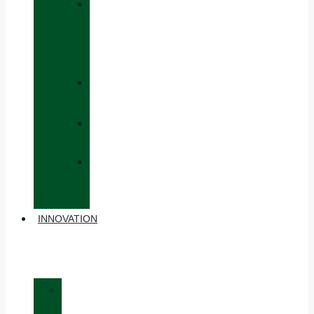
»
CAPS
AND
HATS
»
GLOVES
»
BACKPACKS
»
OTHER
ACCESSORIES
INNOVATION
»
MATERIALS