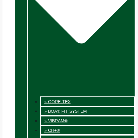
» GORE-TEX
» BOA® FIT SYSTEM
» VIBRAM®
» CH+®