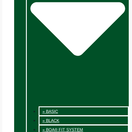
» BASIC
» BLACK
» BOA® FIT SYSTEM