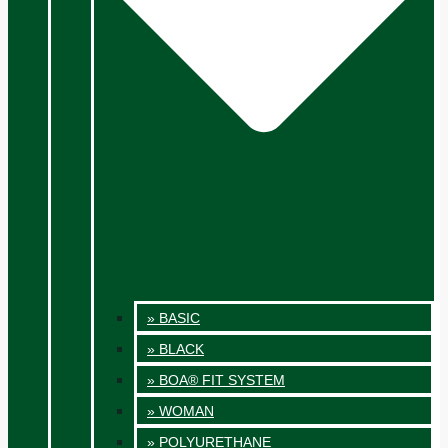
» BASIC
» BLACK
» BOA® FIT SYSTEM
» WOMAN
» POLYURETHANE