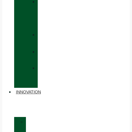
»
CAPS
AND
HATS
»
GLOVES
»
BACKPACKS
»
OTHER
ACCESSORIES
INNOVATION
»
MATERIALS