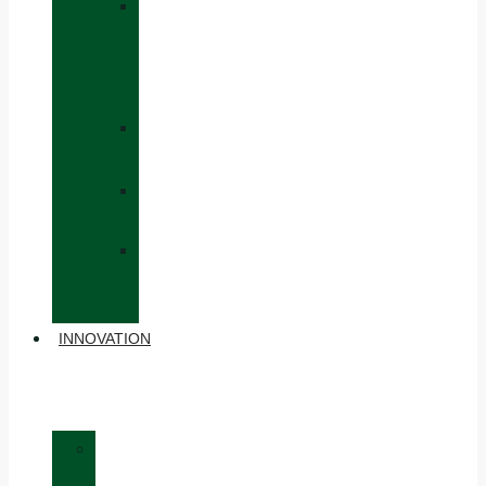
»
CAPS
AND
HATS
»
GLOVES
»
BACKPACKS
»
OTHER
ACCESSORIES
INNOVATION
»
MATERIALS