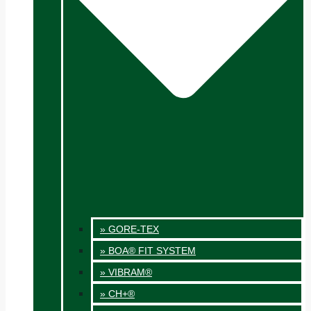
» GORE-TEX
» BOA® FIT SYSTEM
» VIBRAM®
» CH+®