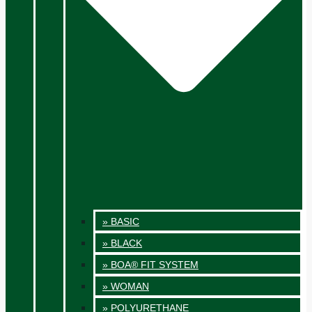
» BASIC
» BLACK
» BOA® FIT SYSTEM
» WOMAN
» POLYURETHANE