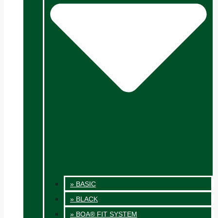
» BASIC
» BLACK
» BOA® FIT SYSTEM