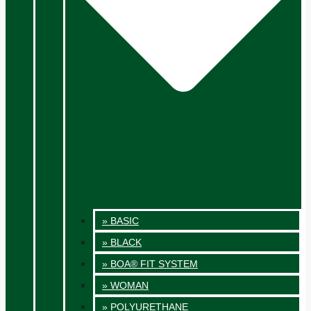
» BASIC
» BLACK
» BOA® FIT SYSTEM
» WOMAN
» POLYURETHANE