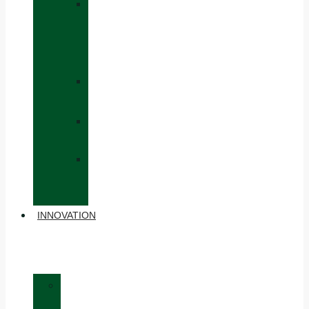
»
CAPS
AND
HATS
»
GLOVES
»
BACKPACKS
»
OTHER
ACCESSORIES
INNOVATION
»
MATERIALS