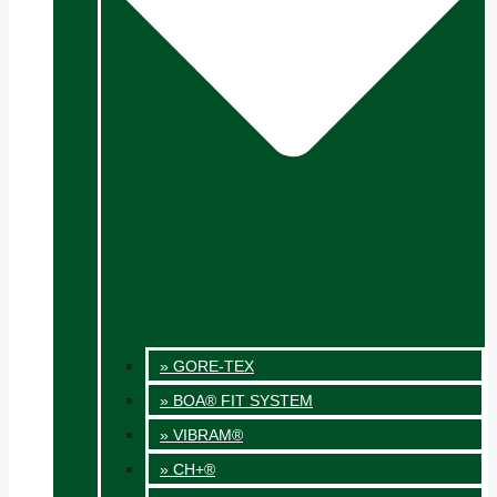
» GORE-TEX
» BOA® FIT SYSTEM
» VIBRAM®
» CH+®