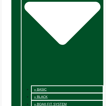
» BASIC
» BLACK
» BOA® FIT SYSTEM