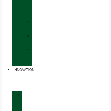
CAPS
AND
HATS
»
GLOVES
»
BACKPACKS
»
OTHER
ACCESSORIES
INNOVATION
»
MATERIALS