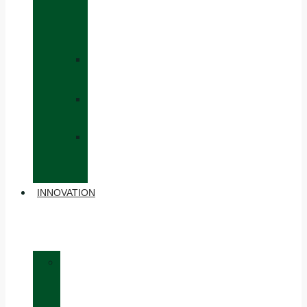
CAPS
AND
HATS
»
GLOVES
»
BACKPACKS
»
OTHER
ACCESSORIES
INNOVATION
»
MATERIALS