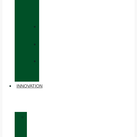
CAPS
AND
HATS
»
GLOVES
»
BACKPACKS
»
OTHER
ACCESSORIES
INNOVATION
»
MATERIALS