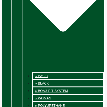
» BASIC
» BLACK
» BOA® FIT SYSTEM
» WOMAN
» POLYURETHANE