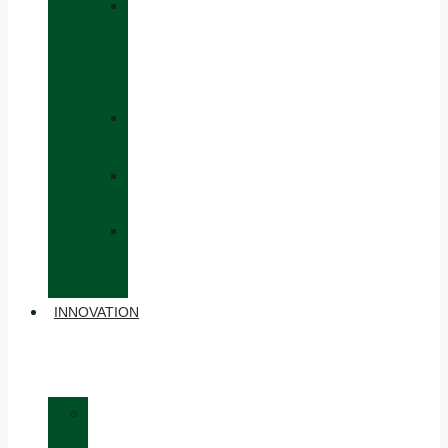
»
CAPS
AND
HATS
»
GLOVES
»
BACKPACKS
»
OTHER
ACCESSORIES
INNOVATION
»
MATERIALS