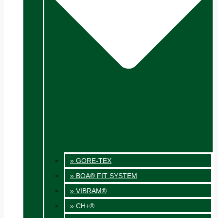
» GORE-TEX
» BOA® FIT SYSTEM
» VIBRAM®
» CH+®