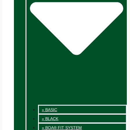
» BASIC
» BLACK
» BOA® FIT SYSTEM