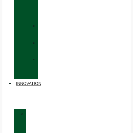
CAPS
AND
HATS
»
GLOVES
»
BACKPACKS
»
OTHER
ACCESSORIES
INNOVATION
»
MATERIALS