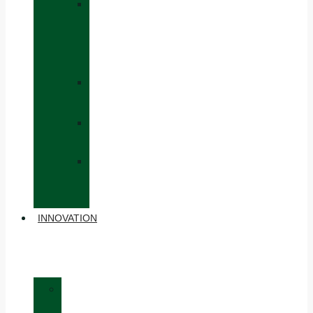
»
CAPS
AND
HATS
»
GLOVES
»
BACKPACKS
»
OTHER
ACCESSORIES
INNOVATION
»
MATERIALS