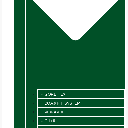
» GORE-TEX
» BOA® FIT SYSTEM
» VIBRAM®
» CH+®