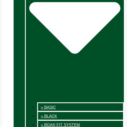
» BASIC
» BLACK
» BOA® FIT SYSTEM