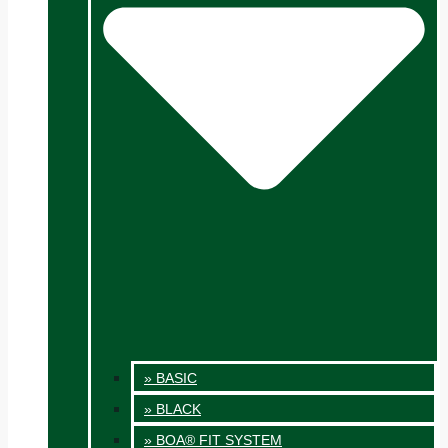
» BASIC
» BLACK
» BOA® FIT SYSTEM