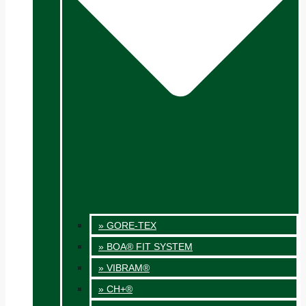
» GORE-TEX
» BOA® FIT SYSTEM
» VIBRAM®
» CH+®