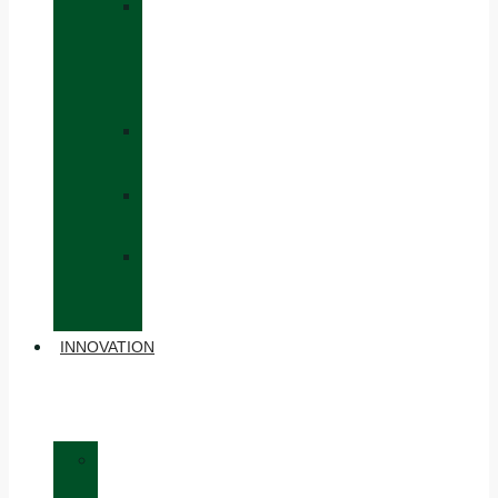
»
CAPS
AND
HATS
»
GLOVES
»
BACKPACKS
»
OTHER
ACCESSORIES
INNOVATION
»
MATERIALS