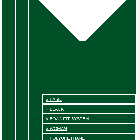
» BASIC
» BLACK
» BOA® FIT SYSTEM
» WOMAN
» POLYURETHANE